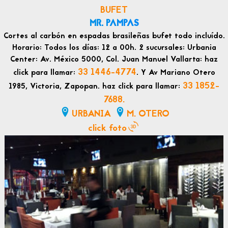
BUFET
MR. PAMPAS
Cortes al carbón en espadas brasileñas bufet todo incluído.
Horario: Todos los días: 12 a 00h. 2 sucursales: Urbania
Center: Av. México 5000, Col. Juan Manuel Vallarta: haz
33 1446-4774
click para llamar:
. Y Av Mariano Otero
33 1852-
1985, Victoria, Zapopan. haz click para llamar:
7688.
URBANIA
M. OTERO
click foto